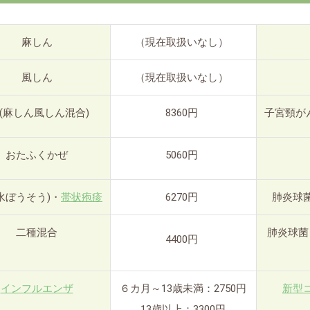
麻しん
（現在取扱いなし）
風しん
（現在取扱いなし）
R(麻しん風しん混合)
8360円
子宮頸が
おたふくかぜ
5060円
水ぼうそう)・
帯状疱疹
6270円
肺炎球
二種混合
肺炎球菌
4400円
インフルエンザ
６カ月～13歳未満：2750円
新型
13歳以上：3300円