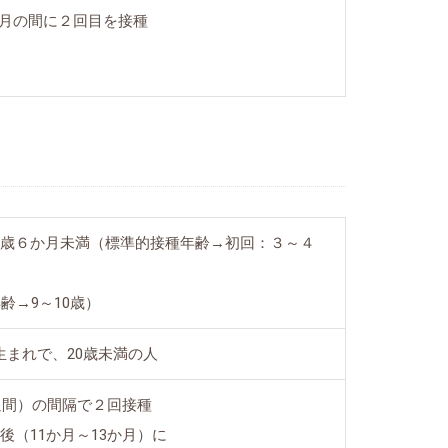
月の間に２回目を接種
７歳６か月未満（標準的接種年齢→初回：３～４
齢→9～10歳）
生まれで、20歳未満の人
週間）の間隔で２回接種
（11か月～13か月）に