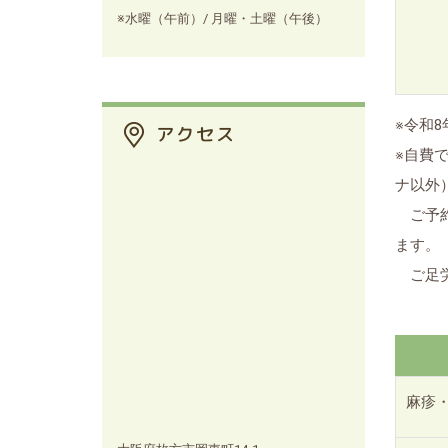
※水曜（午前）/ 月曜・土曜（午後）
※令和
※自費
ナ以外
ご予約
ます。
ご足労
麻疹・