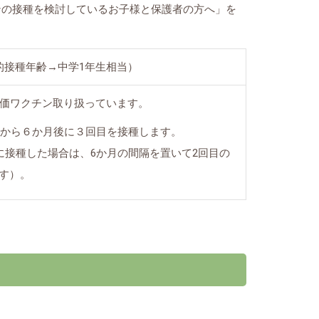
ンの接種を検討しているお子様と保護者の方へ」を
的接種年齢→中学1年生相当）
9価ワクチン取り扱っています。
目から６か月後に３回目を接種します。
に接種した場合は、6か月の間隔を置いて2回目の
す）。