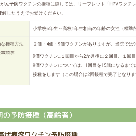
頸がん予防ワクチンの接種に際しては、リーフレット「HPVワクチ
理解したうえでお受けください。
小学校6年生～高校1年生相当の年齢の女性（標準
的な接種方法
２価・4価・9価ワクチンがありますが、当院では
意事項等
9価ワクチン…１回目から2か月後に２回目、１回
9価ワクチンについては、1回目を15歳になるまで
接種をします（この場合は2回接種で完了となりま
期の予防接種（高齢者）
帯状疱疹ワクチン予防接種