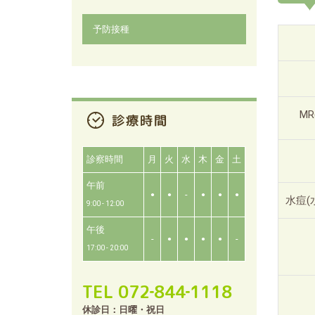
予防接種
M
診察時間
月
火
水
木
金
土
午前
-
●
●
●
●
●
水痘(
9:00 - 12:00
午後
-
-
●
●
●
●
17:00 - 20:00
TEL 072‐844‐1118
休診日：日曜・祝日