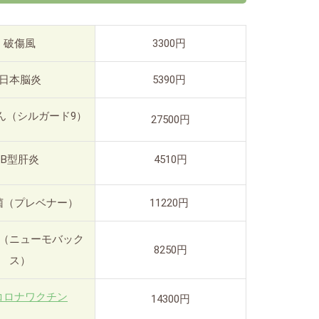
破傷風
3300円
日本脳炎
5390円
ん（シルガード9）
27500円
B型肝炎
4510円
菌（プレベナー）
11220円
（ニューモバック
8250円
ス）
コロナワクチン
14300円