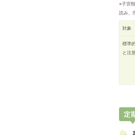
※子宮
読み、
対象
標準
と注
定