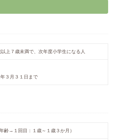
歳以上７歳未満で、次年度小学生になる人
翌年３月３１日まで
年齢→１回目：１歳～１歳３か月）