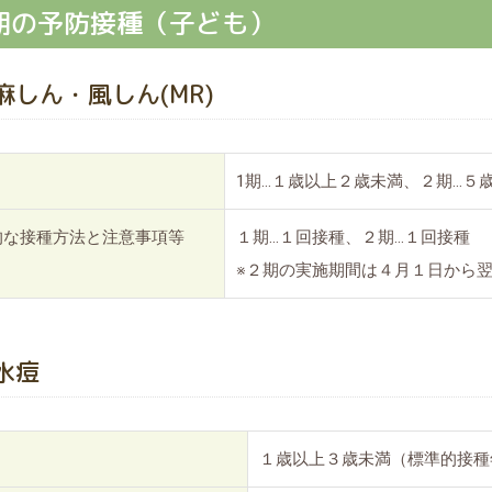
期の予防接種（子ども）
麻しん・風しん(MR)
1期…１歳以上２歳未満、２期…５
的な接種方法と注意事項等
１期…１回接種、２期…１回接種
※２期の実施期間は４月１日から
水痘
１歳以上３歳未満（標準的接種