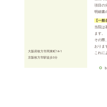
項目の
明細書
【一般
当院は
ます。
その際
おりま
大阪府枚方市岡東町14-1
これに
京阪枚方市駅徒歩3分
b