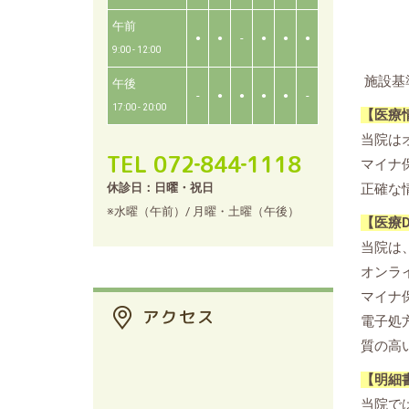
午前
-
●
●
●
●
●
9:00 - 12:00
施設基
午後
-
-
●
●
●
●
17:00 - 20:00
【医療
当院は
TEL 072‐844‐1118
マイナ
休診日：日曜・祝日
正確な
※水曜（午前）/ 月曜・土曜（午後）
【医療
当院は
オンラ
マイナ
電子処
質の高
【明細
当院で