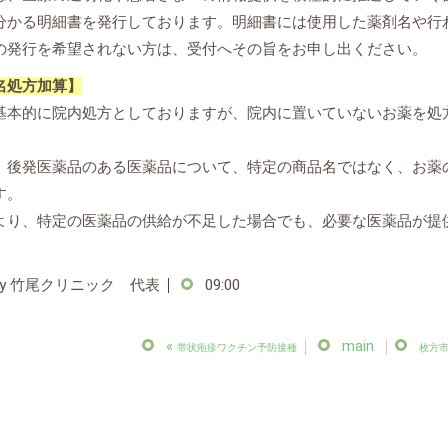
分かる明細書を発行しております。明細書には使用した薬剤名や行
の発行を希望されない方は、受付へその旨をお申し出ください。
名処方加算】
基本的に院内処方としておりますが、院内に置いていないお薬を処
、後発医薬品のある医薬品について、特定の商品名ではなく、お薬
す。
より、特定の医薬品の供給が不足した場合でも、必要な医薬品が提
y
竹尾クリニック 代表
09:00
«
main
帯状疱疹ワクチン予防接種
枚方