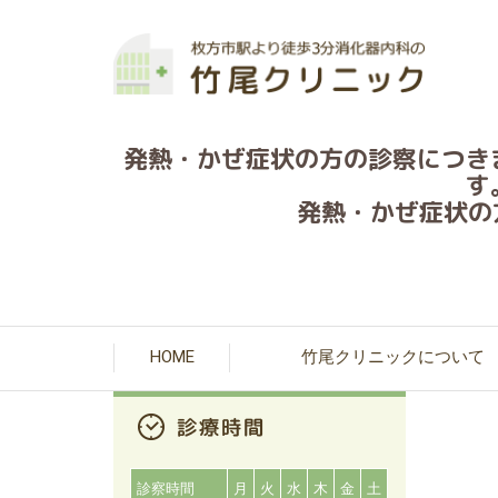
発熱・かぜ症状の方の診察につき
す
発熱・かぜ症状の方の
HOME
竹尾クリニックについて
診察時間
月
火
水
木
金
土