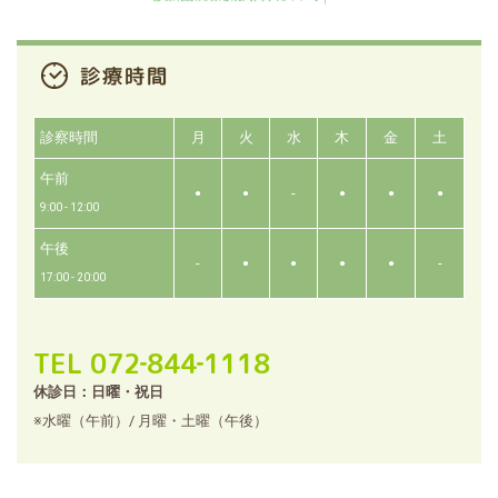
診察時間
月
火
水
木
金
土
午前
-
●
●
●
●
●
9:00 - 12:00
午後
-
-
●
●
●
●
17:00 - 20:00
TEL 072‐844‐1118
休診日：日曜・祝日
※水曜（午前）/ 月曜・土曜（午後）