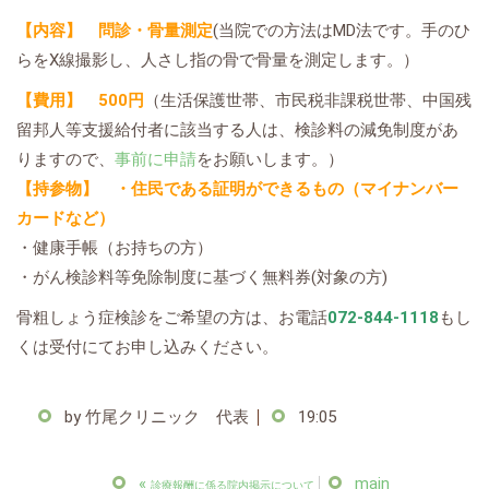
【内容】 問診・骨量測定
(当院での方法はMD法です。手のひ
らをX線撮影し、人さし指の骨で骨量を測定します。）
【費用】 500円
（生活保護世帯、市民税非課税世帯、中国残
留邦人等支援給付者に該当する人は、検診料の減免制度があ
りますので、
事前に申請
をお願いします。）
【持参物】 ・住民である証明ができるもの（マイナンバー
カードなど）
・健康手帳（お持ちの方）
・がん検診料等免除制度に基づく無料券(対象の方)
骨粗しょう症検診をご希望の方は、お電話
072-844-1118
もし
くは受付にてお申し込みください。
by
竹尾クリニック 代表
19:05
«
main
診療報酬に係る院内掲示について