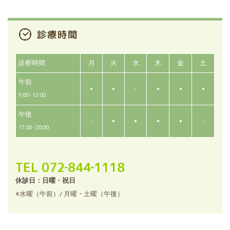
診察時間
月
火
水
木
金
土
午前
-
●
●
●
●
●
9:00 - 12:00
午後
-
-
●
●
●
●
17:00 - 20:00
TEL 072‐844‐1118
休診日：日曜・祝日
※水曜（午前）/ 月曜・土曜（午後）